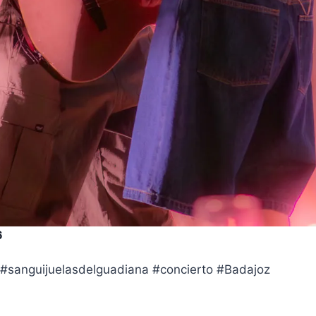
6
anguijuelasdelguadiana #concierto #Badajoz