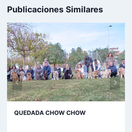
Publicaciones Similares
QUEDADA CHOW CHOW
Por
15 de diciembre de 2024
josecauria