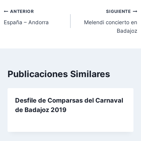
Navegación
ANTERIOR
SIGUIENTE
España – Andorra
Melendi concierto en
de
Badajoz
entradas
Publicaciones Similares
Desfile de Comparsas del Carnaval
de Badajoz 2019
Por
17 de diciembre de 2023
josecauria