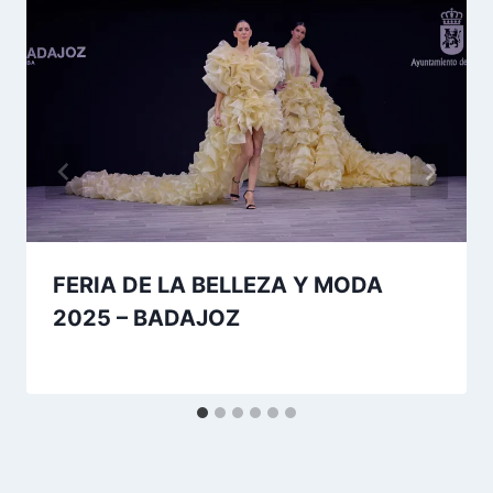
FERIA DE LA BELLEZA Y MODA
2025 – BADAJOZ
Por
23 de marzo de 2025
josecauria