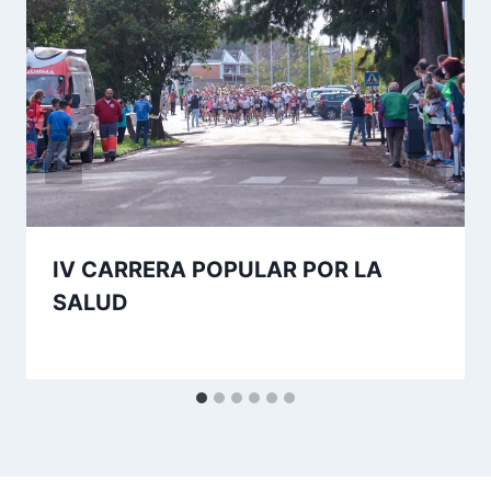
IV CARRERA POPULAR POR LA
SALUD
Por
17 de noviembre de 2024
josecauria