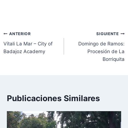
Navegación
ANTERIOR
SIGUIENTE
Vítali La Mar – City of
Domingo de Ramos:
de
Badajoz Academy
Procesión de La
entradas
Borriquita
Publicaciones Similares