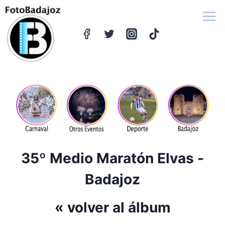
Saltar
al
contenido
35º Medio Maratón Elvas -
Badajoz
« volver al álbum