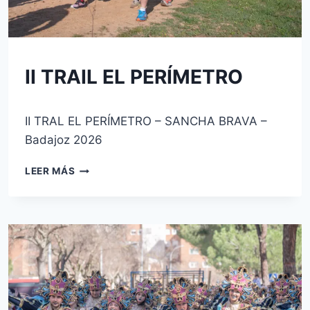
SIN
II TRAIL EL PERÍMETRO
CATEGORÍA
Por
1 de marzo de 2026
II TRAL EL PERÍMETRO – SANCHA BRAVA –
josecauria
Badajoz 2026
II
LEER MÁS
TRAIL
EL
PERÍMETRO