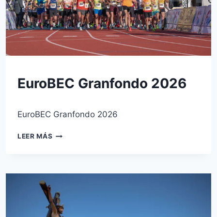
SIN
EuroBEC Granfondo 2026
CATEGORÍA
Por
12 de abril de 2026
EuroBEC Granfondo 2026
josecauria
EUROBEC
LEER MÁS
GRANFONDO
2026