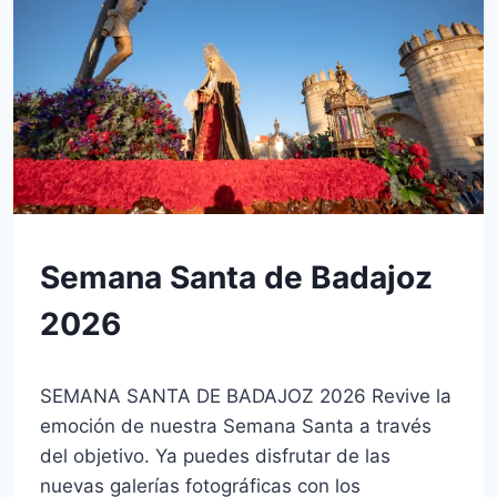
SIN
Semana Santa de Badajoz
CATEGORÍA
2026
Por
1 de abril de 2026
SEMANA SANTA DE BADAJOZ 2026 Revive la
josecauria
emoción de nuestra Semana Santa a través
del objetivo. Ya puedes disfrutar de las
nuevas galerías fotográficas con los