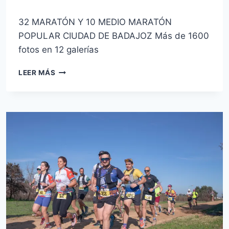
Por
14 de marzo de 2026
32 MARATÓN Y 10 MEDIO MARATÓN
josecauria
POPULAR CIUDAD DE BADAJOZ Más de 1600
fotos en 12 galerías
32
LEER MÁS
MARATÓN
Y
10
MEDIO
MARATÓN
POPULAR
CIUDAD
DE
BADAJOZ