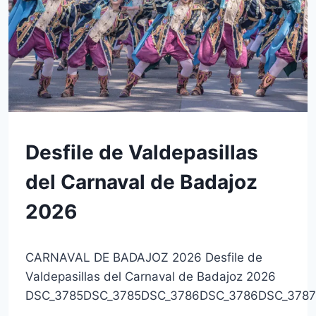
SIN
Desfile de Valdepasillas
CATEGORÍA
del Carnaval de Badajoz
2026
Por
22 de febrero de 2026
CARNAVAL DE BADAJOZ 2026 Desfile de
josecauria
Valdepasillas del Carnaval de Badajoz 2026
DSC_3785DSC_3785DSC_3786DSC_3786DSC_378