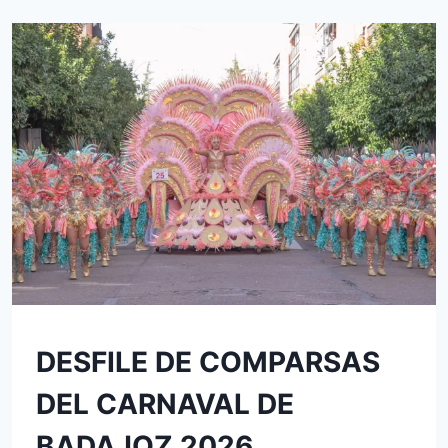
SARDINA
2026
–
CARNAVAL
DE
BADAJOZ
2026
SIN
DESFILE DE COMPARSAS
CATEGORÍA
DEL CARNAVAL DE
BADAJOZ 2026