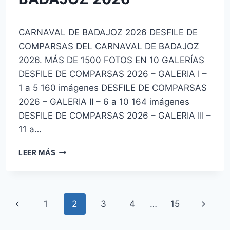
Por
15 de febrero de 2026
CARNAVAL DE BADAJOZ 2026 DESFILE DE
josecauria
COMPARSAS DEL CARNAVAL DE BADAJOZ
2026. MÁS DE 1500 FOTOS EN 10 GALERÍAS
DESFILE DE COMPARSAS 2026 – GALERIA I –
1 a 5 160 imágenes DESFILE DE COMPARSAS
2026 – GALERIA II – 6 a 10 164 imágenes
DESFILE DE COMPARSAS 2026 – GALERIA III –
11 a…
DESFILE
LEER MÁS
DE
COMPARSAS
DEL
CARNAVAL
Navegación
Página
Siguien
1
2
3
4
…
15
DE
BADAJOZ
de
anterior
página
2026