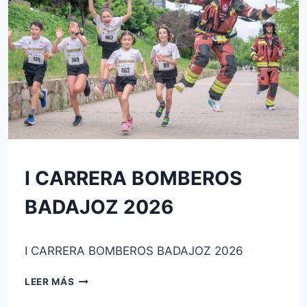
SIN
I CARRERA BOMBEROS
CATEGORÍA
BADAJOZ 2026
Por
3 de mayo de 2026
I CARRERA BOMBEROS BADAJOZ 2026
josecauria
I
LEER MÁS
CARRERA