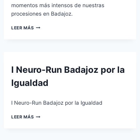
momentos más intensos de nuestras
procesiones en Badajoz.
SEMANA
LEER MÁS
SANTA
DE
BADAJOZ
2026
SIN
I Neuro-Run Badajoz por la
CATEGORÍA
Igualdad
Por
22 de marzo de 2026
I Neuro-Run Badajoz por la Igualdad
josecauria
I
LEER MÁS
NEURO-
RUN
BADAJOZ